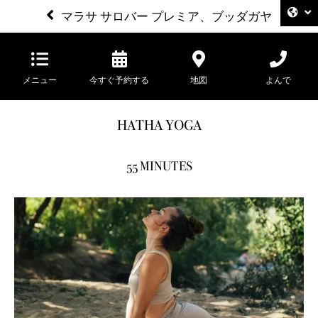
マラサ サロバー プレミア、ブッダガヤ
メニュー
今すぐ予約する
地図
よんで
HATHA YOGA
55 MINUTES