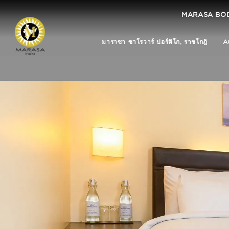
MARASA BO
มาราซา ซาโรวาร์ ปอร์ติโก, ราชโกฎิ
A