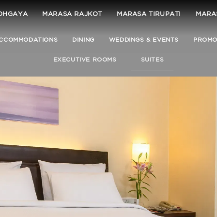
DHGAYA
MARASA RAJKOT
MARASA TIRUPATI
MARA
CCOMMODATIONS
DINING
WEDDINGS & EVENTS
PROMO
EXECUTIVE ROOMS
SUITES