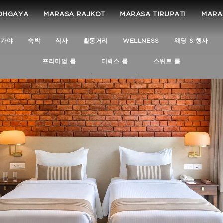
DHGAYA
MARASA RAJKOT
MARASA TIRUPATI
MARA
드가야
숙박
식사
활동거리
WELLNESS
웨딩 & 행사
프리미엄 룸
디럭스 룸
스위트 룸