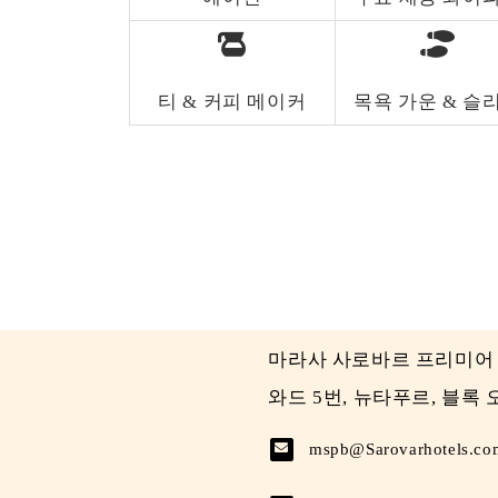
티 & 커피 메이커
목욕 가운 & 슬
마라사 사로바르 프리미어
와드 5번, 뉴타푸르, 블록 오
mspb@Sarovarhotels.co